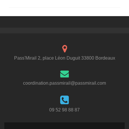
Pass'Mirail 2, place Léon Duguit 33800 Bordeaux
coordination.passmirail@passmirail.com
09 52 98 88 87