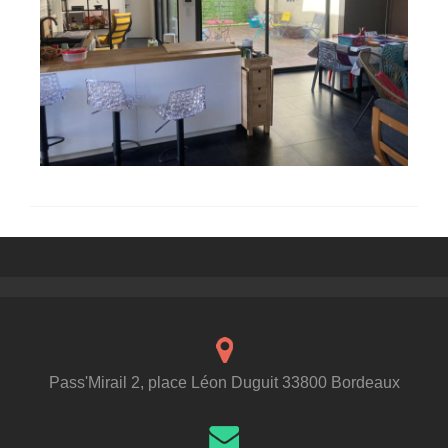
Pass'Mirail 2, place Léon Duguit 33800 Bordeaux